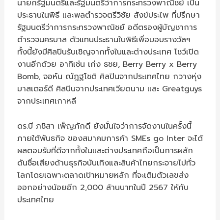
นายกรัฐมนตรีและรัฐมนตรีว่าการกระทรวงพาณิชย์ เป็น
ประธานในพิธี และพลตำรวจตรีวิชัย สังข์ประไพ ที่ปรึกษา
รัฐมนตรีว่าการกระทรวงพาณิชย์ อดีตรองผู้บัญชาการ
ตำรวจนครบาล ตัวแทนประธานในพิธีเพื่อมอบรางวัลฯ
ทั้งนี้ยังมีศิลปินรับเชิญจากทั้งในและต่างประเทศ โชว์เปิด
งานอีกด้วย อาทิเช่น เก่ง ธชย, Berry Berry x Berry
Bomb, จอห์น ณัฎฐโชติ ศิลปินจากประเทศไทย กวางหุ่ง
มาสเตอร์ดี ศิลปินจากประเทศเวียดนาม และ Greatguys
จากประเทศเกาหลี
ดร.บี ภชิสา เพ็ญภักดี ยังมั่นใจว่าการจัดงานในครั้งนี้
ภายใต้พันธกิจ ของสมาคมการค้า SMEs go Inter จะได้
ผลตอบรับที่ดีจากทั้งในและต่างประเทศถือเป็นการผลัก
ดันชื่อเสียงด้านธุรกิจบันเทิงและสินค้าไทยกระจายไปทั่ว
โลกโดยเฉพาะตลาดเป้าหมายหลัก ที่จะเติมตัวเลขส่ง
ออกอย่างน้อยอีก 2,000 ล้านบาทในปี 2567 ให้กับ
ประเทศไทย